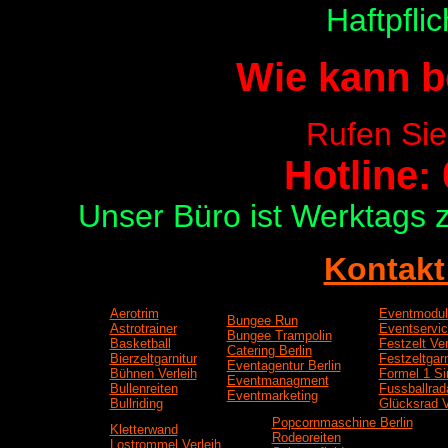
Haftpfli
Wie kann b
Rufen Sie
Hotline: 
Unser Büro ist Werktags 
Kontakt
Aerotrim
Eventmodul
Bungee Run
Astrotrainer
Eventservi
Bungee Trampolin
Basketball
Festzelt Ver
Catering Berlin
Bierzeltgarnitur
Festzeltgarn
Eventagentur Berlin
Bühnen Verleih
Formel 1 Si
Eventmanagment
Bullenreiten
Fussballrad
Eventmarketing
Bullriding
Glücksrad V
Popcornmaschine Berlin
Kletterwand
Rodeoreiten
Lostrommel Verleih