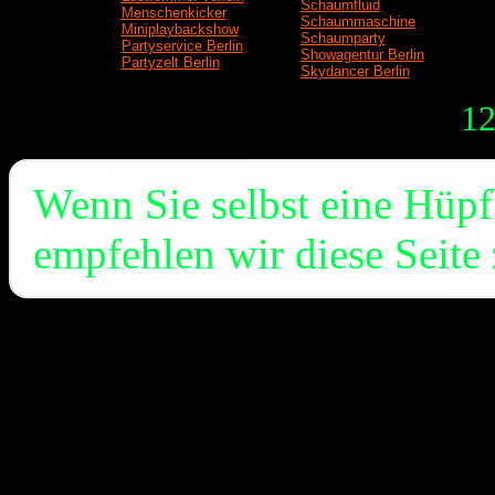
Schaumfluid
Menschenkicker
Schaummaschine
Miniplaybackshow
Schaumparty
Partyservice Berlin
Showagentur Berlin
Partyzelt Berlin
Skydancer Berlin
12
Wenn Sie selbst eine Hüp
empfehlen wir diese Seit